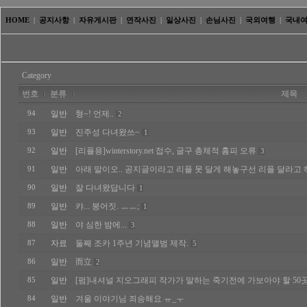
HOME
|
공지사항
|
자유게시판
|
연작사진
|
일상사진
|
손님사진
|
국외여행
|
국내
Category
번호
분류
제목
일반
형~! 언제..
94
2
일반
진주성 다녀왔쓰~
93
1
일반
[리플용]winterstory.net 접수, 글구 총체적 홈피 오류
92
3
일반
아래 말이오.. 공지글이라고 리플 못 달게 해놓구선 리플 달라고 
91
일반
잘 다녀왔답니다
90
1
일반
캬... 붕어짓. ㅡㅡ;
89
1
일반
야 심한 밤에...
88
3
자료
둘째 조카 1주년 기념앨범 제작.
87
5
일반
而立
86
2
일반
[펌]내셔널 지오그래피 작가가 말하는 죽기전에 가보아야 할 50곳
85
일반
겨울 이야기님 죄송해요 ㅠ_ㅜ
84