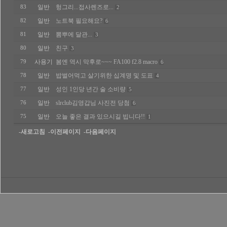
일반
헝그리...접사렌즈로...
83
2
일반
노트북 필요해요?
82
6
일반
뽐뿌에 달관...
81
3
일반
친구
80
3
사용기
봄엔 역시 막후로~~~ FA100 f2.8 macro
79
6
일반
밥벌어먹고 살기위한 십계명 및 도표
78
4
일반
성인 1인당 년간 술 소비량
77
5
일반
slrclub김영갑님 사진전 당첨
76
6
일반
오늘 좋은 결과 있으시길 빕니다!!
75
1
-새로고침
-이전페이지
-다음페이지