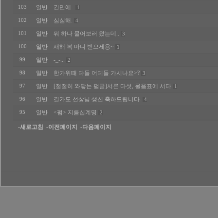
일반
간만에..
103
1
일반
심심해.
102
4
일반
뭐 하나 물어보러 왔는데..
101
3
일반
새해 복 마니 받으세용~
100
1
일반
-_-...
99
2
일반
한가위때 다들 어디들 가시나요>?
98
3
일반
[절절히 와닿는 펌글]서른 다섯, 물음표에 서다
97
1
일반
결가도 선상님 생신 축하드립니다.
96
4
일반
<펌> 지름십계명
95
2
-새로고침
-이전페이지
-다음페이지