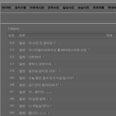
HOME
|
공지사항
|
자유게시판
|
연작사진
|
일상사진
|
손님사진
|
국외여행
|
국내
Category
번호
분류
제목
일반
저 사진 안 접어요 ^^
114
2
일반
모니터컬리브레이션 툴 베타테스터로 선정
113
7
일반
어찌하야
112
1
일반
펜탁스 대박이네..
111
1
일반
일요일 남이섬 가요~
110
2
일반
오늘 좋은 결과 있으시길 빕니다!!
109
1
일반
감기군이 찾아오려나?
108
1
일반
캬... 붕어짓. ㅡㅡ;
107
1
일반
야 심한 밤에...
106
3
일반
나 18일날 뜬다~!
105
1
일반
팝니다. ㅜ.ㅜ
104
1